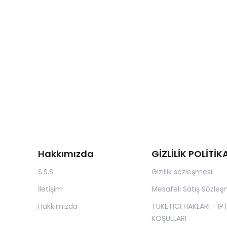
Hakkımızda
GİZLİLİK POLİTİK
S.S.S
Gizlilik sözleşmesi
İletişim
Mesafeli Satış Sözleş
Hakkımızda
TÜKETİCİ HAKLARI - İP
KOŞULLARI