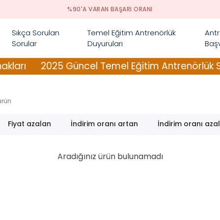
%90'A VARAN BAŞARI ORANI
Sıkça Sorulan
Temel Eğitim Antrenörlük
Antr
Sorular
Duyuruları
Başv
ları
2025 Güncel Temel Eğitim Antrenörlük Sına
ürün
Fiyat azalan
İndirim oranı artan
İndirim oranı aza
Aradığınız ürün bulunamadı