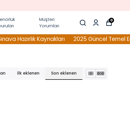
enörlük
Müşteri
0
uruları
Yorumları
va Hazırlık Kaynakları
2025 Güncel Temel Eğit
lan
İlk eklenen
Son eklenen