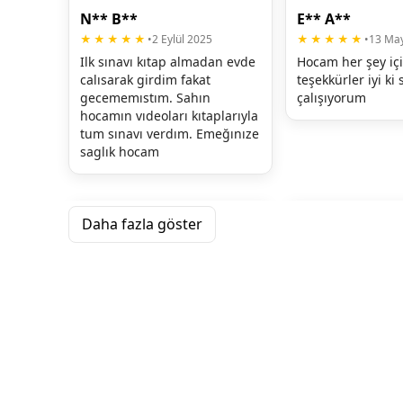
N** B**
E** A**
★★★★★
•
2 Eylül 2025
★★★★★
•
13 May
Ilk sınavı kıtap almadan evde 
Hocam her şey içi
calısarak girdim fakat 
teşekkürler iyi ki s
gecememıstım. Sahın 
çalışıyorum
hocamın vıdeoları kıtaplarıyla 
tum sınavı verdım. Emeğınıze 
saglık hocam
Daha fazla göster