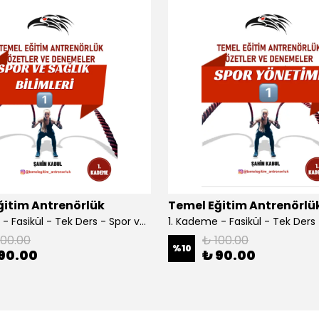
ğitim Antrenörlük
Temel Eğitim Antrenörlü
1. Kademe - Fasikül - Tek Ders - Spor ve Sağlık Bilimleri
100.00
₺ 100.00
%
10
90.00
₺ 90.00