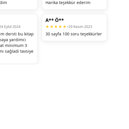
dim
Harika teşekkür ederim
A** Ö**
24 Eylül 2024
★★★★★
•
29 Kasım 2023
im dersti bu kitap 
30 sayfa 100 soru teşekkürler
ya yardimci 
hat minimum 3 
 sağladi tavsiye 