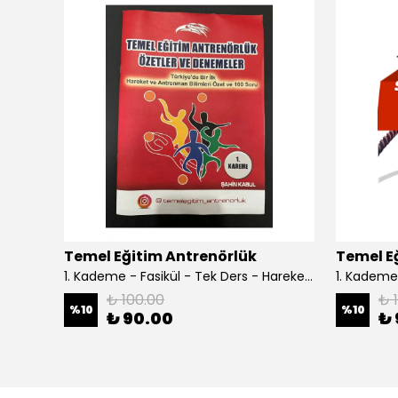
ükendi
Temel Eğitim Antrenörlük
Temel E
1.Kademe Tek Ders Set - Sporda Öğrenme ve Öğretme
1. Kademe - Fasikül - Tek Ders - Hareket ve Antrenman Bilimleri
₺ 100.00
₺ 
%
10
%
10
₺ 90.00
₺ 