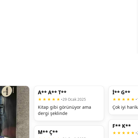
A** A** T**
İ** G**
★★★★★
•
29 Ocak 2025
★★★★★
•
Kitap gibi görünüyor ama 
Çok iyi harik
dergi şeklinde
F** K**
M** Ç**
★★★★★
•