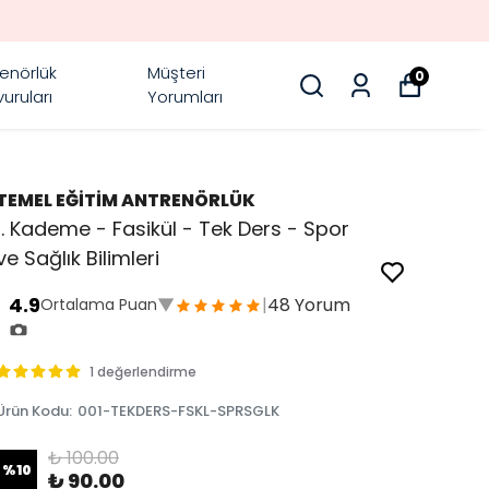
enörlük
Müşteri
0
uruları
Yorumları
TEMEL EĞİTİM ANTRENÖRLÜK
1. Kademe - Fasikül - Tek Ders - Spor
ve Sağlık Bilimleri
4.9
▼
|
48 Yorum
Ortalama Puan
1 değerlendirme
Ürün Kodu
:
001-TEKDERS-FSKL-SPRSGLK
₺ 100.00
%
10
₺ 90.00