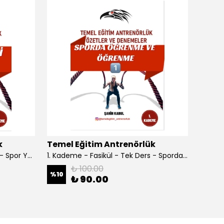
k
Temel Eğitim Antrenörlük
Temel
1. Kademe - Fasikül - Tek Ders - Spor Yönetimi
1. Kademe - Fasikül - Tek Ders - Sporda Öğrenme ve Öğretme
₺ 100.00
%
10
%
10
₺ 90.00