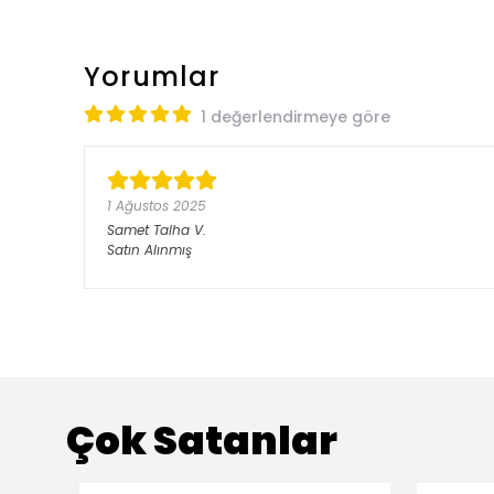
Yorumlar
1 değerlendirmeye göre
1 Ağustos 2025
Samet Talha
V.
Satın Alınmış
Çok Satanlar