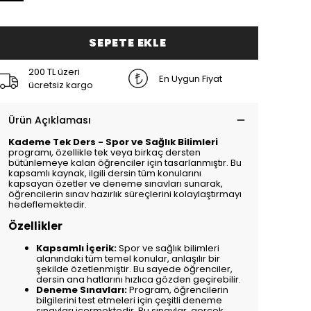
SEPETE EKLE
200 TL üzeri
En Uygun Fiyat
ücretsiz kargo
Ürün Açıklaması
Kademe Tek Ders - Spor ve Sağlık Bilimleri
programı, özellikle tek veya birkaç dersten
bütünlemeye kalan öğrenciler için tasarlanmıştır. Bu
kapsamlı kaynak, ilgili dersin tüm konularını
kapsayan özetler ve deneme sınavları sunarak,
öğrencilerin sınav hazırlık süreçlerini kolaylaştırmayı
hedeflemektedir.
Özellikler
Kapsamlı İçerik:
Spor ve sağlık bilimleri
alanındaki tüm temel konular, anlaşılır bir
şekilde özetlenmiştir. Bu sayede öğrenciler,
dersin ana hatlarını hızlıca gözden geçirebilir.
Deneme Sınavları:
Program, öğrencilerin
bilgilerini test etmeleri için çeşitli deneme
sınavları içermektedir. Bu sınavlar, gerçek