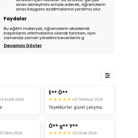
sınav deneyimini simüle ederek, öğrencilerin
sınav kaygısını azaltmalarına yardımcı olur.
Faydalar
Bu eğitim materyali, öğrencilerin akademik
başarılarını artırmalarına olanak tanırken, aynı
zamanda zaman yönetimi becerilerini g
Devamını Göster
E** Ö**
13 Aralık 2024
★★★★★
•
25 Temmuz 2024
a
Teşekkürler güzel çalışma.
Ö** g** Y**
25 Ekim 2024
★★★★★
•
23 Ocak 2024