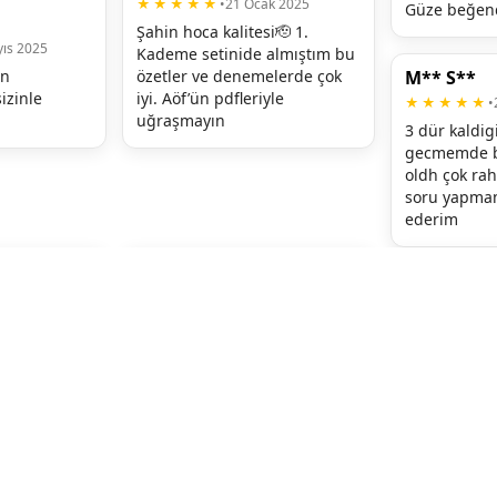
★★★★★
•
21 Ocak 2025
Güze beğen
Şahin hoca kalitesi🫡 1. 
ıs 2025
Kademe setinide almıştım bu 
n 
özetler ve denemelerde çok 
M** S**
izinle 
iyi. Aöf’ün pdfleriyle 
★★★★★
•
uğraşmayın
3 dür kaldig
gecmemde ba
oldh çok ra
soru yapmamı
ederim