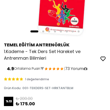
TEMEL EĞİTİM ANTRENÖRLÜK
1.Kademe - Tek Ders Set Hareket ve
Antrenman Bilimleri
4.9
▼
|
73 Yorum
Ortalama Puan
1 değerlendirme
Ürün Kodu
:
001-TEKDERS-SET-HRKTANTBLM
₺ 200.00
%
13
₺ 175.00