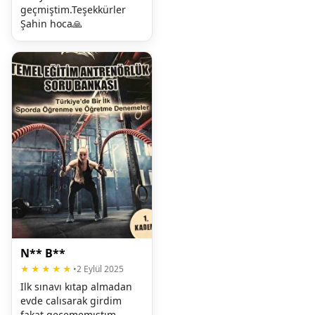
geçmiştim.Teşekkürler 
Şahin hoca🙏
N** B**
★★★★★
•
2 Eylül 2025
Ilk sınavı kıtap almadan 
evde calısarak girdim 
fakat gecememıstım. 