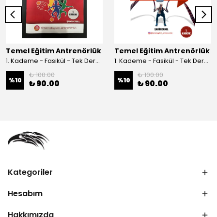
Temel Eğitim Antrenörlük
Temel Eğitim Antrenörlük
1. Kademe - Fasikül - Tek Ders - Hareket ve Antrenman Bilimleri
1. Kademe - Fasikül - Tek Ders - Spor ve Sağlık Bilimleri
₺ 100.00
₺ 100.00
%
10
%
10
₺ 90.00
₺ 90.00
Kategoriler
Hesabım
Hakkımızda