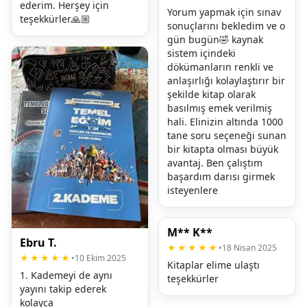
ederim. Herşey için 
Yorum yapmak için sınav 
teşekkürler🙏🏼
sonuçlarını bekledim ve o 
gün bugün🤣 kaynak 
sistem içindeki 
dökümanların renkli ve 
anlaşırlığı kolaylaştırır bir 
şekilde kitap olarak 
basılmış emek verilmiş 
hali. Elinizin altında 1000 
tane soru seçeneği sunan 
bir kitapta olması büyük 
avantaj. Ben çalıştım 
başardım darısı girmek 
isteyenlere
M** K**
Ebru T.
★★★★★
•
18 Nisan 2025
★★★★★
•
10 Ekim 2025
Kitaplar elime ulaştı 
1. Kademeyi de aynı 
teşekkürler
yayını takip ederek 
kolayca 