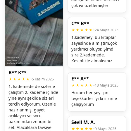
çok iyi özetlemişler
C** B**
★★★★★
•
24 Mayıs 2025
1.kademeyi bu kitaplar 
sayesinde almıştım,çok 
yardımcı oluyor. Şimdi 
sıra 2.kademede. 
Kesinlikle almalısınız.
B** K**
E** A**
★★★★★
•
5 Kasım 2025
★★★★★
•
13 Mayıs 2025
1. kademede de sizlerle 
çalıştım 2. kademe içinde 
Hocam her şey için 
yine aynı şekilde sizleri 
teşekkürler iyi ki sizinle 
tercih ediyorum. Özenle 
çalışıyorum
hazırlanmış, gayet 
açıklayıcı ve soru 
bakımından zengin bir 
Sevil M. A.
set. Alacaklara tavsiye 
★★★★★
•
9 Mayıs 2025