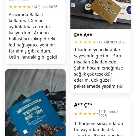
**** ****
★★★★★
•
14 Şubat 2026
Aracımda Ballast 
kullanmak Xenon 
aydınlatma zorunda 
kalıyordum. Aradan 
E** A**
ballastları söküp direkt 
★★★★★
•
19 Ağustos 2025
led bağlayınca yeni bir 
1.kademeyi bu kitaplar 
far almış gibi oldum. 
sayesinde geçtim . Sıra 
Ürün ilandaki gibi geldi
inşallah 2.kademede . 
Şahin hocam emeğinize 
sağlık çok teşekkür 
ederim. Çok güzel 
paketlemede yapılmış🌸
A** Ç**
15 Temmuz
★★★★★
•
2025
1. Kademe sınavında da 
bu yayından destek 
almıştım. Bence dersleri 