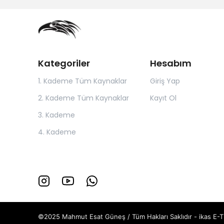
Kategoriler
Hesabım
1. Kademe Tüm Kaynaklar
Giriş Yap
2. Kademe Tüm Kaynaklar
Kayıt Ol
3. Kademe
4. Kademe
©2025 Mahmut Esat Güneş / Tüm Hakları Saklıdır - ikas E-T