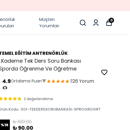
enörlük
Müşteri
0
uruları
Yorumları
TEMEL EĞİTİM ANTRENÖRLÜK
1.Kademe Tek Ders Soru Bankası
Sporda Öğrenme Ve Öğretme
4.9
▼
|
126 Yorum
Ortalama Puan
2 değerlendirme
Ürün Kodu
:
001-TEKDERSSORUBANKASI-SPROGROGRT
₺ 100.00
%
10
₺ 90.00