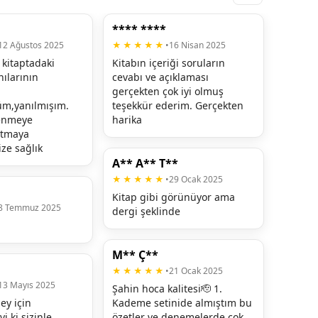
**** ****
12 Ağustos 2025
★★★★★
•
16 Nisan 2025
kitaptadaki 
Kitabın içeriği soruların 
ılarının 
cevabı ve açıklaması 
gerçekten çok iyi olmuş 
,yanılmışım. 
teşekkür ederim. Gerçekten 
enmeye 
harika
ltmaya 
ize sağlık
A** A** T**
★★★★★
•
29 Ocak 2025
Kitap gibi görünüyor ama 
8 Temmuz 2025
dergi şeklinde
M** Ç**
★★★★★
•
21 Ocak 2025
13 Mayıs 2025
Şahin hoca kalitesi🫡 1. 
y için 
Kademe setinide almıştım bu 
i ki sizinle 
özetler ve denemelerde çok 