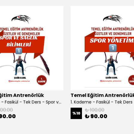
ğitim Antrenörlük
Temel Eğitim Antrenörlü
1. Kademe - Fasikül - Tek Ders - Spor ve Sağlık Bilimleri
100.00
₺ 100.00
%
10
90.00
₺ 90.00