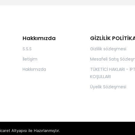
Hakkımızda
GİZLİLİK POLİTİK
S.S.S
Gizlilik sözleşmesi
İletişim
Mesafeli Satış Sözleş
Hakkımızda
TÜKETİCİ HAKLARI - İP
KOŞULLARI
Üyelik Sözleşmesi
icaret
Altyapısı ile Hazırlanmıştır.