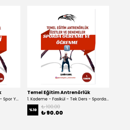
k
Temel Eğitim Antrenörlük
Temel
1. Kademe - Fasikül - Tek Ders - Spor Yönetimi
1. Kademe - Fasikül - Tek Ders - Sporda Öğrenme ve Öğretme
₺ 100.00
%
10
%
10
₺ 90.00