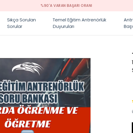
%90'A VARAN BAŞARI ORANI
Sıkça Sorulan
Temel Eğitim Antrenörlük
Antr
Sorular
Duyuruları
Başv