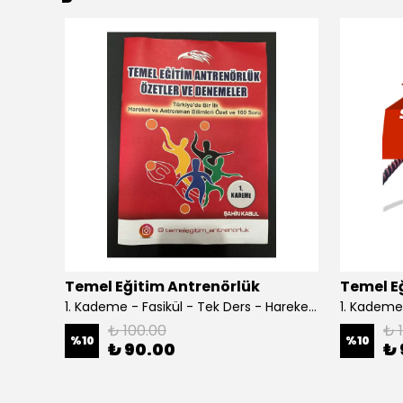
ükendi
Temel Eğitim Antrenörlük
Temel E
1.Kademe Tek Ders Set - Sporda Öğrenme ve Öğretme
1. Kademe - Fasikül - Tek Ders - Hareket ve Antrenman Bilimleri
₺ 100.00
₺ 
%
10
%
10
₺ 90.00
₺ 