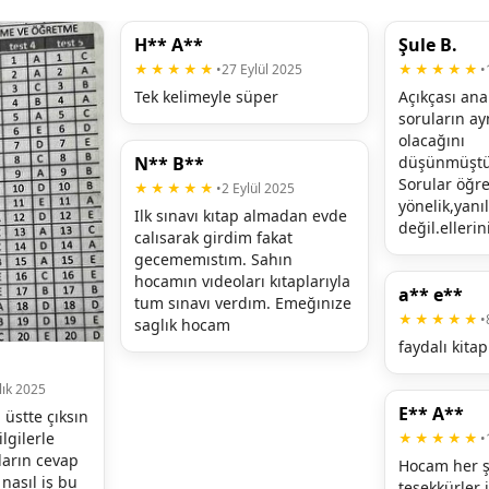
H** A**
Şule B.
★★★★★
•
27 Eylül 2025
★★★★★
•
Tek kelimeyle süper
Açıkçası ana 
soruların ayn
olacağını 
N** B**
düşünmüştüm
Sorular öğr
★★★★★
•
2 Eylül 2025
yönelik,yanı
Ilk sınavı kıtap almadan evde 
değil.ellerin
calısarak girdim fakat 
gecememıstım. Sahın 
hocamın vıdeoları kıtaplarıyla 
a** e**
tum sınavı verdım. Emeğınıze 
★★★★★
•
saglık hocam
faydalı kitap
lık 2025
E** A**
üstte çıksın 
lgilerle 
★★★★★
•
arın cevap 
Hocam her şe
nasıl iş bu 
teşekkürler iy