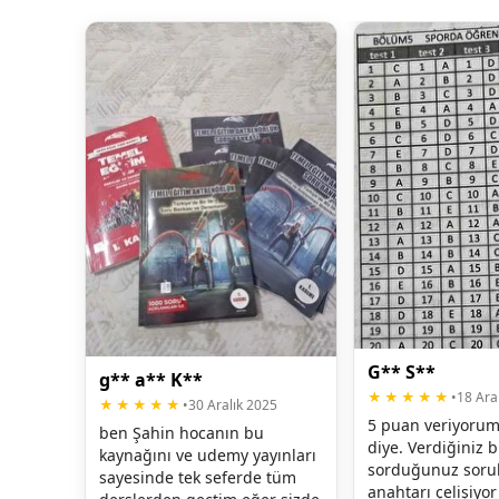
G** S**
g** a** K**
★★★★★
•
18 Ara
★★★★★
•
30 Aralık 2025
5 puan veriyorum 
ben Şahin hocanın bu 
diye. Verdiğiniz bi
kaynağını ve udemy yayınları 
sorduğunuz sorul
sayesinde tek seferde tüm 
anahtarı çelişiyor 